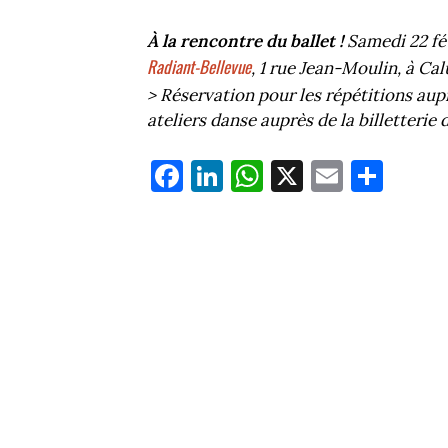
À la rencontre du ballet !
Samedi 22 fév
Radiant-Bellevue
, 1 rue Jean-Moulin, à Cal
> Réservation pour les répétitions aup
ateliers danse auprès de la billetterie 
Fa
Li
W
X
E
Pa
ce
nk
ha
m
rt
bo
ed
ts
ail
ag
ok
In
Ap
er
p