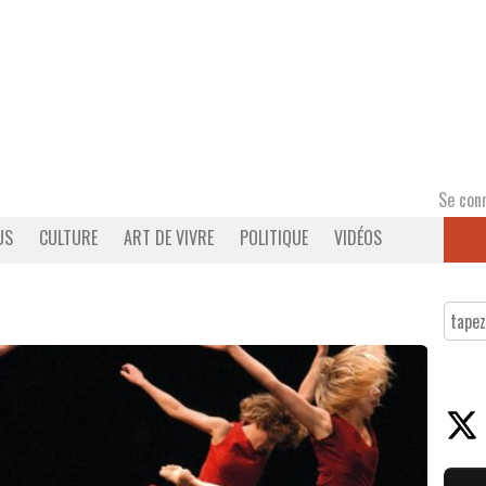
Se con
US
CULTURE
ART DE VIVRE
POLITIQUE
VIDÉOS