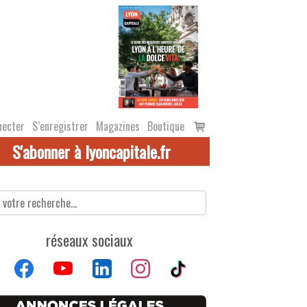
Voir
necter
S’enregistrer
Magazines
Boutique
le
S'abonner à lyoncapitale.fr
panier
réseaux sociaux