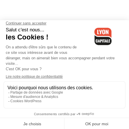
Contactez-nous
-
Mentions légales
-
CGV
-
Politique de
confidentialité
-
Gestion des cookies
-
Lyon Capitale TV
-
Archives
Lyon Capitale
Lyon Capitale - 51 avenue Maréchal Foch - CS 40091 - 69456 Lyon
Cedex 06