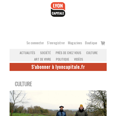
Accéder
au
contenu
Voir
Se connecter
S’enregistrer
Magazines
Boutique
le
ACTUALITÉS
SOCIÉTÉ
PRÈS DE CHEZ VOUS
CULTURE
panier
ART DE VIVRE
POLITIQUE
VIDÉOS
S'abonner à lyoncapitale.fr
CULTURE