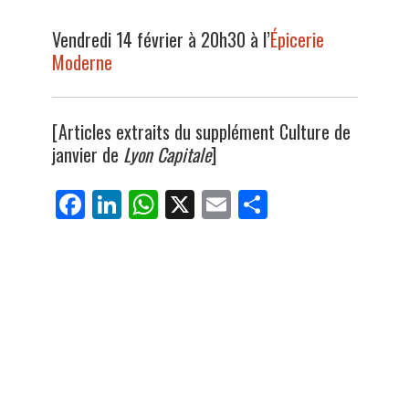
Vendredi 14 février à 20h30 à l’
Épicerie
Moderne
[Articles extraits du supplément Culture de
janvier de
Lyon Capitale
]
Fa
Li
W
X
E
Pa
ce
nk
ha
m
rt
bo
ed
ts
ail
ag
ok
In
Ap
er
p