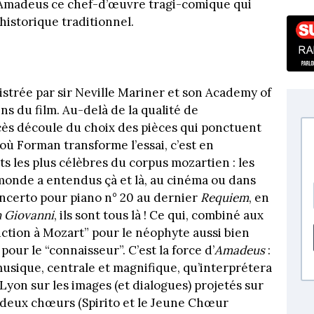
’Amadeus ce chef-d’œuvre tragi-comique qui
 historique traditionnel.
istrée par sir Neville Mariner et son Academy of
ins du film. Au-delà de la qualité de
cès découle du choix des pièces qui ponctuent
où Forman transforme l’essai, c’est en
ts les plus célèbres du corpus mozartien : les
monde a entendus çà et là, au cinéma ou dans
ncerto pour piano n° 20 au dernier
Requiem
, en
 Giovanni
, ils sont tous là ! Ce qui, combiné aux
uction à Mozart” pour le néophyte aussi bien
ur le “connaisseur”. C’est la force d’
Amadeus
:
 musique, centrale et magnifique, qu’interprétera
 Lyon sur les images (et dialogues) projetés sur
 deux chœurs (Spirito et le Jeune Chœur