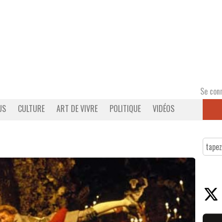
Se con
US
CULTURE
ART DE VIVRE
POLITIQUE
VIDÉOS