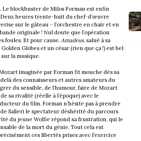
e. Le blockbuster de Milos Forman est enfin
… Deux heures trente-huit du chef-d’œuvre
cerise sur le gâteau – l’orchestre en chair et en
bande originale ! Nul doute que l’opération
s foules. Et pour cause.
Amadeus
, salué à sa
 Golden Globes et un césar (rien que ça !) est bel
s sur la musique.
 Mozart imaginée par Forman fit mouche dès sa
u-delà des connaisseurs et autres amateurs du
grer du sensible, de l’humour, faire de Mozart
e sa rivalité (réelle à l’époque) avec le
onducteur du film. Forman n’hésite pas à prendre
e de Salieri le spectateur déshérité du parcours
ité du jeune Wolfie répond sa frustration, qui le
nsable de la mort du génie. Tout cela est
écisément ces libertés prises avec l’exercice