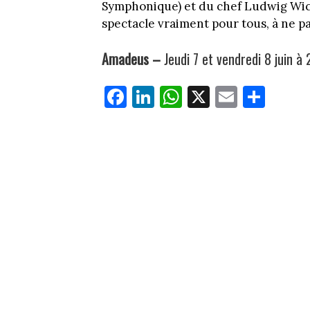
Symphonique) et du chef Ludwig Wicki
spectacle vraiment pour tous, à ne p
Amadeus –
Jeudi 7 et vendredi 8 juin à
Fa
Li
W
X
E
Pa
ce
nk
ha
m
rt
bo
ed
ts
ail
ag
ok
In
Ap
er
p