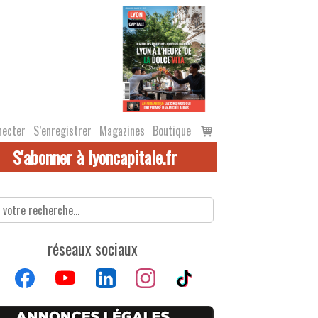
Voir
necter
S’enregistrer
Magazines
Boutique
le
S'abonner à lyoncapitale.fr
panier
réseaux sociaux