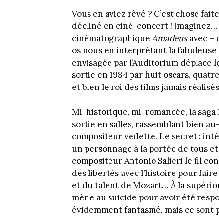
Vous en aviez rêvé ? C’est chose fait
décliné en ciné-concert ! Imaginez
cinématographique
Amadeus
avec – 
os nous en interprétant la fabuleuse 
envisagée par l’Auditorium déplace le
sortie en 1984 par huit oscars, quatre
et bien le roi des films jamais réalisé
Mi-historique, mi-romancée, la saga
sortie en salles, rassemblant bien a
compositeur vedette. Le secret : inté
un personnage à la portée de tous et d
compositeur Antonio Salieri le fil c
des libertés avec l’histoire pour fair
et du talent de Mozart… À la supérior
mène au suicide pour avoir été respo
évidemment fantasmé, mais ce sont pr