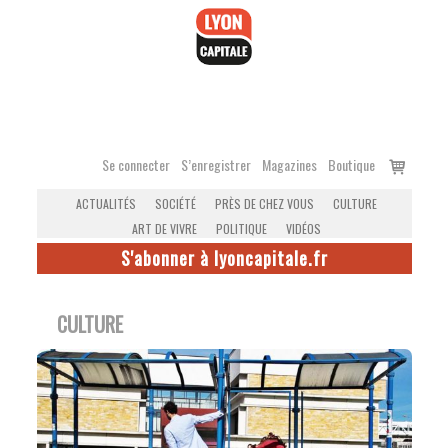
Accéder
au
contenu
Voir
Se connecter
S’enregistrer
Magazines
Boutique
le
ACTUALITÉS
SOCIÉTÉ
PRÈS DE CHEZ VOUS
CULTURE
panier
ART DE VIVRE
POLITIQUE
VIDÉOS
S'abonner à lyoncapitale.fr
CULTURE