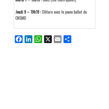
Jeudi 9 – 19h19 :
Clôture avec le jeune ballet du
CNSMD
Fa
Li
W
X
E
Pa
ce
nk
ha
m
rt
bo
ed
ts
ail
ag
ok
In
Ap
er
p