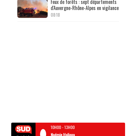
Feux de forêts : sept départements
d'Auvergne-Rhône-Alpes en vigilance
08:18
10H00
-
13H00
Noémie Halioua