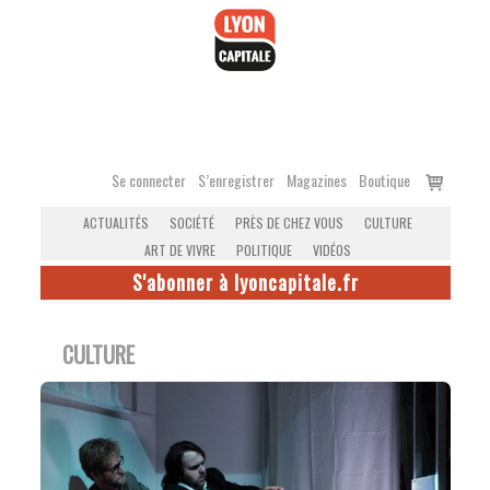
Accéder
au
contenu
Voir
Se connecter
S’enregistrer
Magazines
Boutique
le
ACTUALITÉS
SOCIÉTÉ
PRÈS DE CHEZ VOUS
CULTURE
panier
ART DE VIVRE
POLITIQUE
VIDÉOS
S'abonner à lyoncapitale.fr
CULTURE