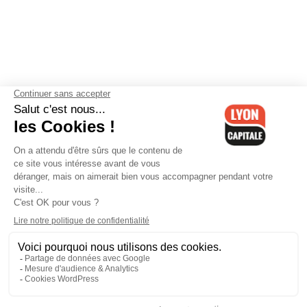
Contactez-nous
-
Mentions légales
-
CGV
-
Politique de
confidentialité
-
Gestion des cookies
-
Lyon Capitale TV
-
Archives
Lyon Capitale
Lyon Capitale - 51 avenue Maréchal Foch - CS 40091 - 69456 Lyon