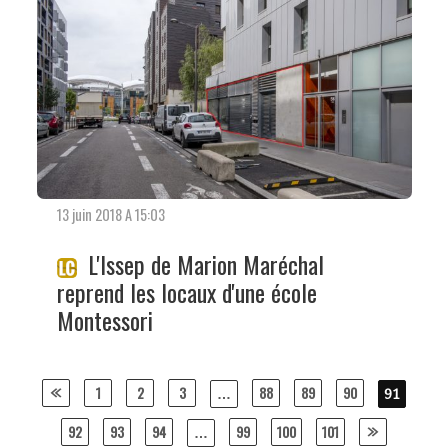
13 juin 2018 A 15:03
L'Issep de Marion Maréchal
reprend les locaux d'une école
Montessori
Posts
1
2
3
88
89
90
…
91
navigation
92
93
94
99
100
101
…