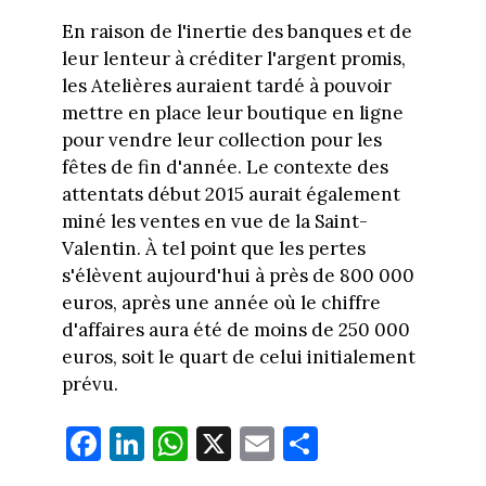
En raison de l'inertie des banques et de
leur lenteur à créditer l'argent promis,
les Atelières auraient tardé à pouvoir
mettre en place leur boutique en ligne
pour vendre leur collection pour les
fêtes de fin d'année. Le contexte des
attentats début 2015 aurait également
miné les ventes en vue de la Saint-
Valentin. À tel point que les pertes
s'élèvent aujourd'hui à près de 800 000
euros, après une année où le chiffre
d'affaires aura été de moins de 250 000
euros, soit le quart de celui initialement
prévu.
Fa
Li
W
X
E
Pa
ce
nk
ha
m
rt