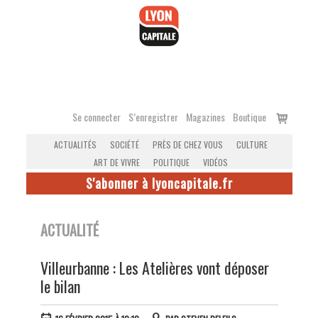
Accéder
au
contenu
Voir
Se connecter
S’enregistrer
Magazines
Boutique
le
ACTUALITÉS
SOCIÉTÉ
PRÈS DE CHEZ VOUS
CULTURE
panier
ART DE VIVRE
POLITIQUE
VIDÉOS
S'abonner à lyoncapitale.fr
ACTUALITÉ
Villeurbanne : Les Atelières vont déposer
le bilan