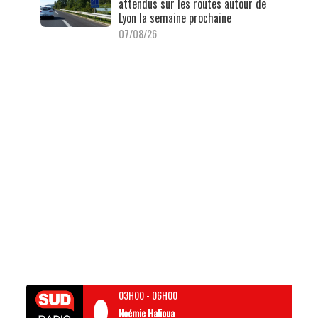
attendus sur les routes autour de
Lyon la semaine prochaine
07/08/26
03H00
-
06H00
Noémie Halioua