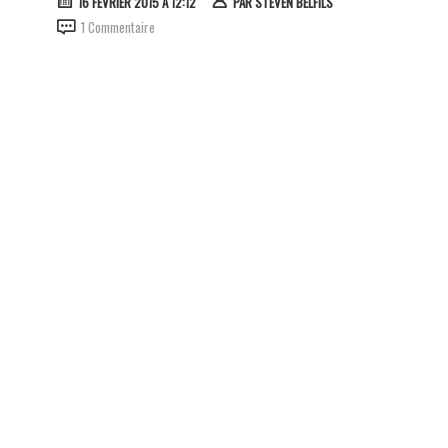
16 FÉVRIER 2015 À 12:12
PAR
STEVEN BELFILS
1 Commentaire