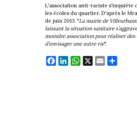
L'association anti-raciste s'inquiète 
les écoles du quartier. D'après le Mr
de juin 2013. "
La mairie de Villeurbanne
laissant la situation sanitaire s’aggrav
moindre association pour réaliser des 
d’envisager une autre vie
".
Fa
Li
W
X
E
Pa
ce
nk
ha
m
rt
bo
ed
ts
ail
ag
ok
In
Ap
er
p