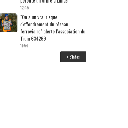
percuté un arbre à Limas
12:45
“On a un vrai risque
d'effondrement du réseau
ferroviaire” alerte l’association du
Train 634269
11:54
+ d'infos