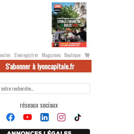
Voir
necter
S’enregistrer
Magazines
Boutique
le
S'abonner à lyoncapitale.fr
panier
réseaux sociaux