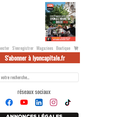
Voir
necter
S’enregistrer
Magazines
Boutique
le
S'abonner à lyoncapitale.fr
panier
réseaux sociaux