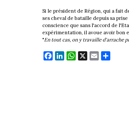
Si le président de Région, qui a fait 
ses cheval de bataille depuis sa pris
conscience que sans l'accord de l'Etat
expérimentation, il avoue avoir bon 
"
En tout cas, on y travaille d'arrache p
Fa
Li
W
X
E
Pa
ce
nk
ha
m
rt
bo
ed
ts
ail
ag
ok
In
Ap
er
p