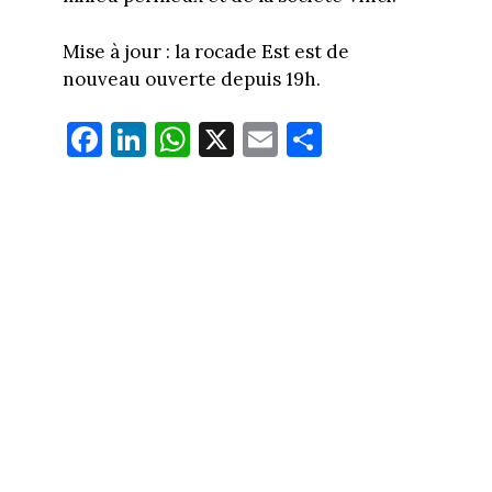
Mise à jour : la rocade Est est de
nouveau ouverte depuis 19h.
Fa
Li
W
X
E
Pa
ce
nk
ha
m
rt
bo
ed
ts
ail
ag
ok
In
Ap
er
p