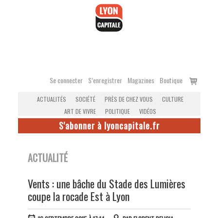
Accéder
au
contenu
Voir
Se connecter
S’enregistrer
Magazines
Boutique
le
ACTUALITÉS
SOCIÉTÉ
PRÈS DE CHEZ VOUS
CULTURE
panier
ART DE VIVRE
POLITIQUE
VIDÉOS
S'abonner à lyoncapitale.fr
ACTUALITÉ
Vents : une bâche du Stade des Lumières
coupe la rocade Est à Lyon