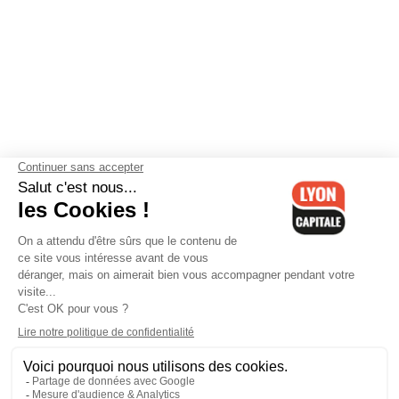
Contactez-nous
-
Mentions légales
-
CGV
-
Politique de
confidentialité
-
Gestion des cookies
-
Lyon Capitale TV
-
Archives