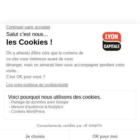
Contactez-nous
-
Mentions légales
-
CGV
-
Politique de
confidentialité
-
Gestion des cookies
-
Lyon Capitale TV
-
Archives
Lyon Capitale
Lyon Capitale - 51 avenue Maréchal Foch - CS 40091 - 69456 Lyon
Cedex 06