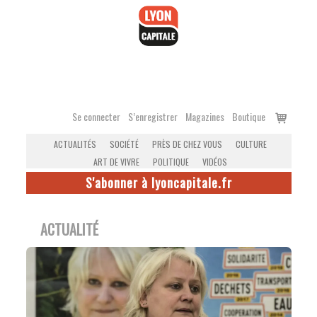
Accéder
au
contenu
Voir
Se connecter
S’enregistrer
Magazines
Boutique
le
ACTUALITÉS
SOCIÉTÉ
PRÈS DE CHEZ VOUS
CULTURE
panier
ART DE VIVRE
POLITIQUE
VIDÉOS
S'abonner à lyoncapitale.fr
ACTUALITÉ