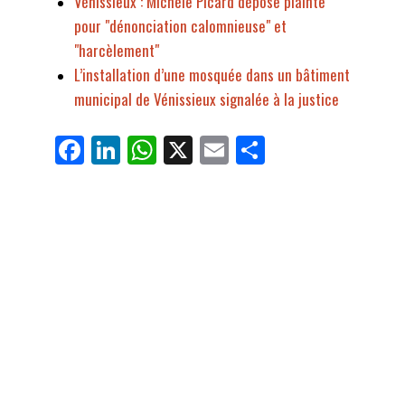
Vénissieux : Michèle Picard dépose plainte
pour "dénonciation calomnieuse" et
"harcèlement"
L’installation d’une mosquée dans un bâtiment
municipal de Vénissieux signalée à la justice
Fa
Li
W
X
E
Pa
ce
nk
ha
m
rt
bo
ed
ts
ail
ag
ok
In
Ap
er
p