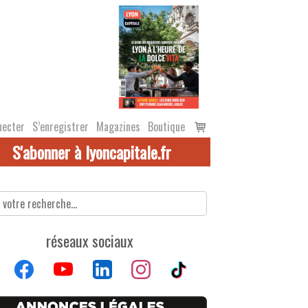
Voir
necter
S’enregistrer
Magazines
Boutique
le
S'abonner à lyoncapitale.fr
panier
réseaux sociaux