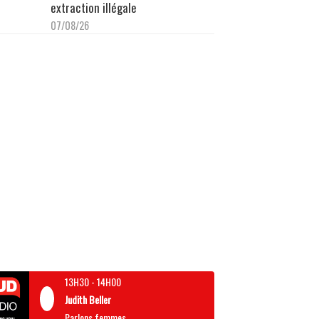
extraction illégale
07/08/26
13H30
-
14H00
Judith Beller
Parlons femmes