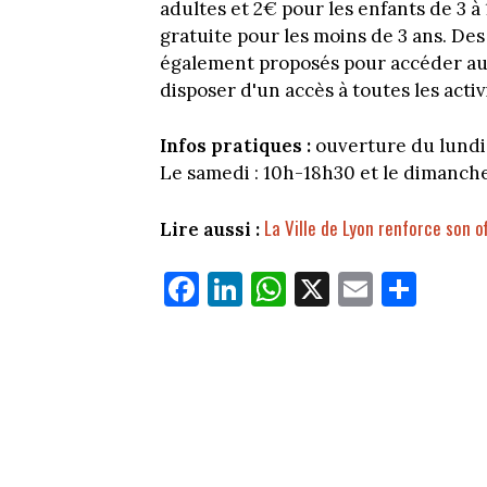
adultes et 2€ pour les enfants de 3 à
gratuite pour les moins de 3 ans. De
également proposés pour accéder aut
disposer d'un accès à toutes les activ
Infos pratiques :
ouverture du lundi 
Le samedi : 10h-18h30 et le dimanche
La Ville de Lyon renforce son o
Lire aussi :
Fa
Li
W
X
E
Pa
ce
nk
ha
m
rt
bo
ed
ts
ail
ag
ok
In
Ap
er
p