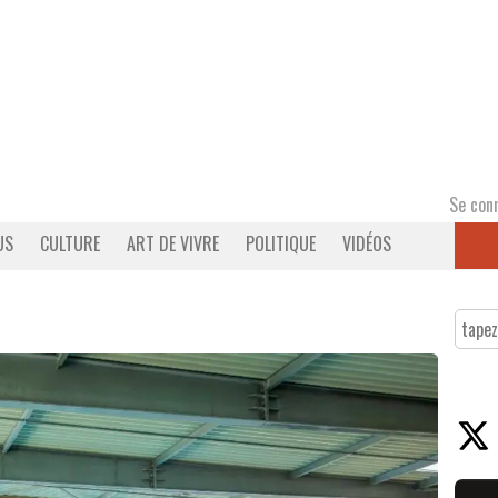
Se con
US
CULTURE
ART DE VIVRE
POLITIQUE
VIDÉOS