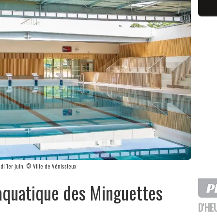
i 1er juin. © Ville de Vénissieux
 aquatique des Minguettes
D'HE