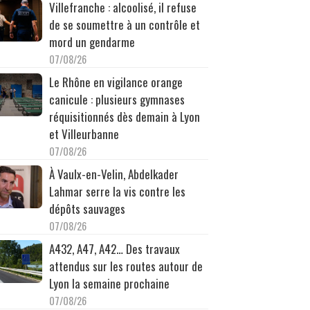
Villefranche : alcoolisé, il refuse
de se soumettre à un contrôle et
mord un gendarme
07/08/26
Le Rhône en vigilance orange
canicule : plusieurs gymnases
réquisitionnés dès demain à Lyon
et Villeurbanne
07/08/26
À Vaulx-en-Velin, Abdelkader
Lahmar serre la vis contre les
dépôts sauvages
07/08/26
A432, A47, A42… Des travaux
attendus sur les routes autour de
Lyon la semaine prochaine
07/08/26