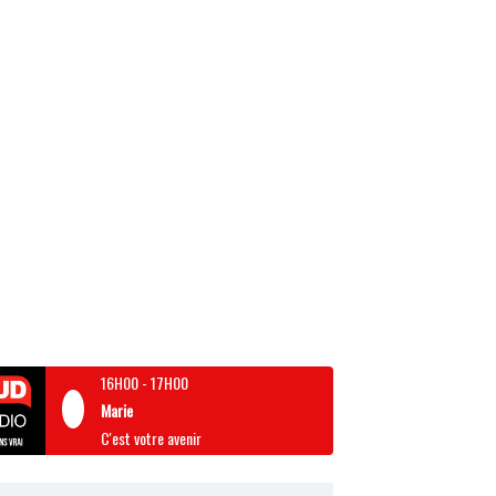
16H00
-
17H00
Marie
C'est votre avenir