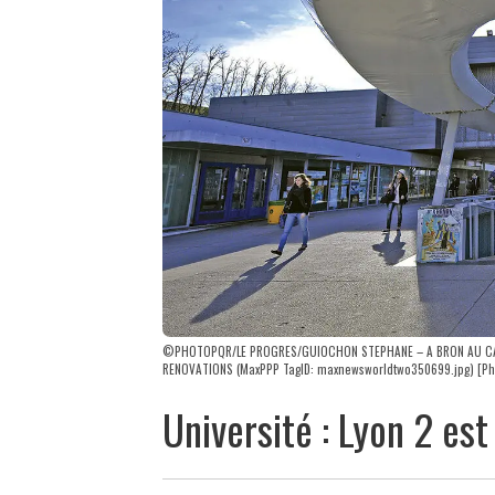
©PHOTOPQR/LE PROGRES/GUIOCHON STEPHANE – A BRON AU CAM
RENOVATIONS (MaxPPP TagID: maxnewsworldtwo350699.jpg) [Ph
Université : Lyon 2 est