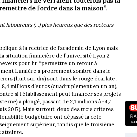
 financiers ne verraient toutefois pas la
emettre de l’ordre dans la maison”.
ent laboureurs (…) plus heureux que des recteurs
’applique à la rectrice de l’académie de Lyon mais
la situation financière de l’université Lyon 2
cheveux pour lui “permettre un retour à
issement Lumière a proprement sombré dans le
ciers (huit sur dix) sont dans le rouge écarlate :
à 8,4 millions d’euros (quadruplement en un an),
ntre si l’établissement peut financer ses projets
erne) a plongé, passant de 2,1 millions à -4,7
is 2017). Mais surtout, deux des trois critères
utenabilité budgétaire ont dépassé la cote
Enseignement supérieur, tandis que le troisième
 atteinte.