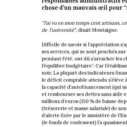
responsables administratifs et
chose d’un mauvais œil pour “r
“J’ai vu en mon temps cent artisans, c
de l’université”
, disait Montaigne.
Difficile de savoir si l’appréciation s
ses services, qui se sont penchés sur 
pendant l’été, ont dû s’arracher les 
l’équilibre budgétaire”. Car l’établ
noir. La plupart des indicateurs finan
le déficit comptable attendu s’élève 
la capacité d’autofinancement (qui mo
et rembourser ses dettes sans aide ext
millions d’euros (150 % de baisse depu
(trésorerie et masse salariale) de so
d’alerte fixée par le ministère de l’
(le fonds de roulement) l’a quasiment