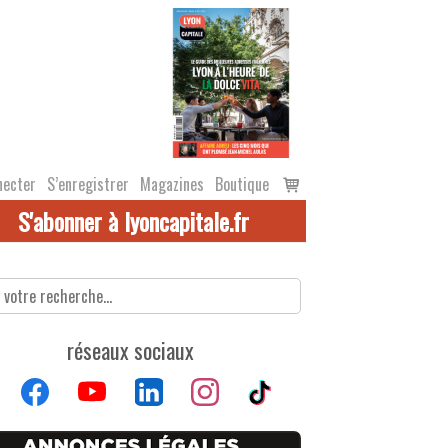
Voir
necter
S’enregistrer
Magazines
Boutique
le
S'abonner à lyoncapitale.fr
panier
réseaux sociaux