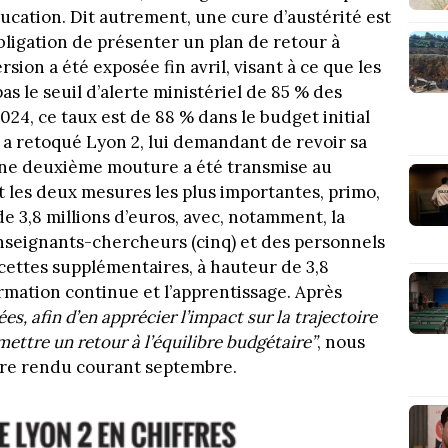
ucation. Dit autrement, une cure d’austérité est
obligation de présenter un plan de retour à
rsion a été exposée fin avril, visant à ce que les
s le seuil d’alerte ministériel de 85 % des
024, ce taux est de 88 % dans le budget initial
t a retoqué Lyon 2, lui demandant de revoir sa
 Une deuxième mouture a été transmise au
nt les deux mesures les plus importantes, primo,
e 3,8 millions d’euros, avec, notamment, la
seignants-chercheurs (cinq) et des personnels
ecettes supplémentaires, à hauteur de 3,8
ormation continue et l’apprentissage. Après
s, afin d’en apprécier l’impact sur la trajectoire
mettre un retour à l’équilibre budgétaire”
, nous
 être rendu courant septembre.