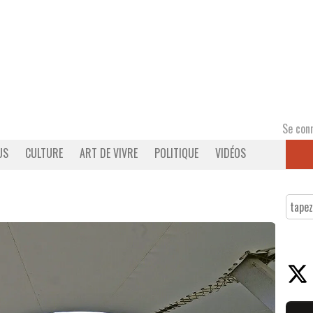
Se con
US
CULTURE
ART DE VIVRE
POLITIQUE
VIDÉOS