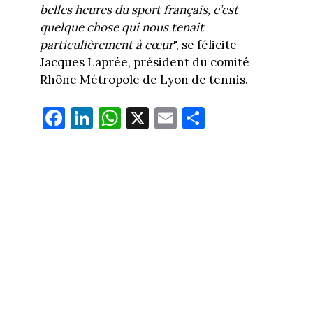
belles heures du sport français, c’est
quelque chose qui nous tenait
particulièrement à cœur
", se félicite
Jacques Laprée, président du comité
Rhône Métropole de Lyon de tennis.
Fa
Li
W
X
E
Pa
ce
nk
ha
m
rt
bo
ed
ts
ail
ag
ok
In
Ap
er
p