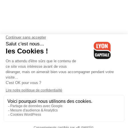
Contactez-nous
-
Mentions légales
-
CGV
-
Politique de
confidentialité
-
Gestion des cookies
-
Lyon Capitale TV
-
Archives
Lyon Capitale
Lyon Capitale - 51 avenue Maréchal Foch - CS 40091 - 69456 Lyon