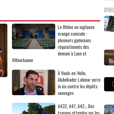
D'HE
Le Rhône en vigilance
orange canicule :
plusieurs gymnases
réquisitionnés dès
demain à Lyon et
Villeurbanne
À Vaulx-en-Velin,
Abdelkader Lahmar serre
la vis contre les dépôts
sauvages
A432, A47, A42… Des
travaux attendus sur les