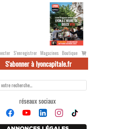
Voir
necter
S’enregistrer
Magazines
Boutique
le
S'abonner à lyoncapitale.fr
panier
réseaux sociaux