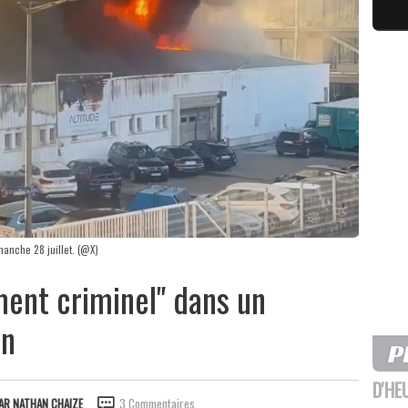
anche 28 juillet. (@X)
ment criminel" dans un
on
D'HE
AR
NATHAN CHAIZE
3 Commentaires