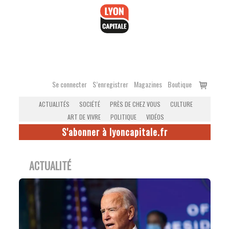
Accéder
au
contenu
Voir
Se connecter
S’enregistrer
Magazines
Boutique
le
ACTUALITÉS
SOCIÉTÉ
PRÈS DE CHEZ VOUS
CULTURE
panier
ART DE VIVRE
POLITIQUE
VIDÉOS
S'abonner à lyoncapitale.fr
ACTUALITÉ