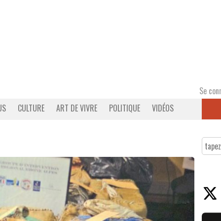
Se con
US
CULTURE
ART DE VIVRE
POLITIQUE
VIDÉOS