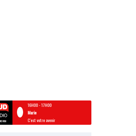
16H00
-
17H00
Marie
C'est votre avenir