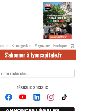
Voir
necter
S’enregistrer
Magazines
Boutique
le
S'abonner à lyoncapitale.fr
panier
réseaux sociaux