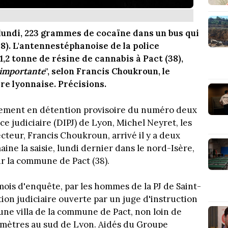
 lundi, 223 grammes de cocaïne dans un bus qui
8). L'antennestéphanoise de la police
 1,2 tonne de résine de cannabis à Pact (38),
 importante
", selon Francis Choukroun, le
re lyonnaise. Précisions.
lacement en détention provisoire du numéro deux
ce judiciaire (DIPJ) de Lyon, Michel Neyret, les
cteur, Francis Choukroun, arrivé il y a deux
ine la saisie, lundi dernier dans le nord-Isère,
ur la commune de Pact (38).
 mois d'enquête, par les hommes de la PJ de Saint-
ion judiciaire ouverte par un juge d'instruction
une villa de la commune de Pact, non loin de
lomètres au sud de Lyon. Aidés du Groupe