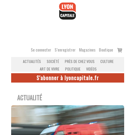
Accéder
au
contenu
Voir
Se connecter
S’enregistrer
Magazines
Boutique
le
ACTUALITÉS
SOCIÉTÉ
PRÈS DE CHEZ VOUS
CULTURE
panier
ART DE VIVRE
POLITIQUE
VIDÉOS
S'abonner à lyoncapitale.fr
ACTUALITÉ