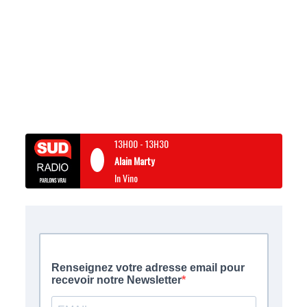
13H00
-
13H30
Alain Marty
In Vino