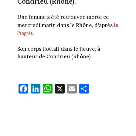
Condrieu (Rhône).
Une femme a été retrouvée morte ce
Le
mercredi matin dans le Rhône, d'après
Progrès
.
Son corps flottait dans le fleuve, à
hauteur de Condrieu (Rhône).
Fa
Li
W
X
E
Pa
ce
nk
ha
m
rt
bo
ed
ts
ail
ag
ok
In
Ap
er
p