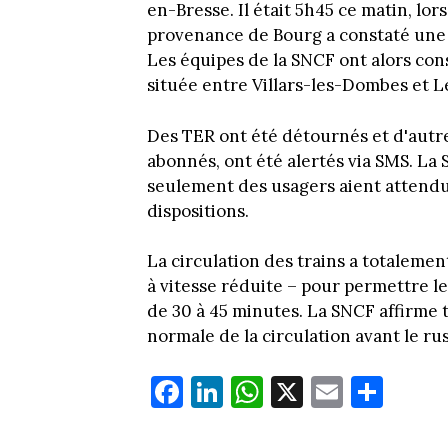
en-Bresse. Il était 5h45 ce matin, lo
provenance de Bourg a constaté une a
Les équipes de la SNCF ont alors cons
située entre Villars-les-Dombes et Le
Des TER ont été détournés et d'autre
abonnés, ont été alertés via SMS. La 
seulement des usagers aient attendu 
dispositions.
La circulation des trains a totalemen
à vitesse réduite – pour permettre le
de 30 à 45 minutes. La SNCF affirme 
normale de la circulation avant le ru
Fa
Li
W
X
E
Pa
ce
nk
ha
m
rt