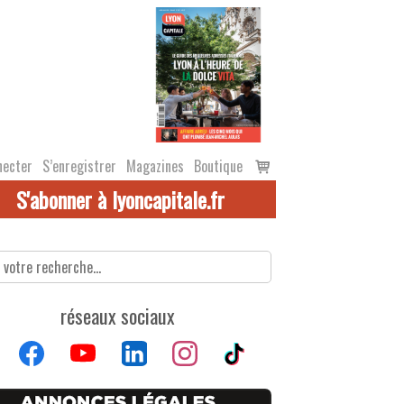
Voir
necter
S’enregistrer
Magazines
Boutique
le
S'abonner à lyoncapitale.fr
panier
réseaux sociaux