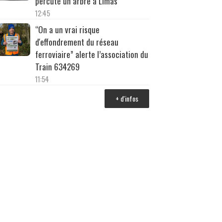
percuté un arbre à Limas
12:45
“On a un vrai risque
d'effondrement du réseau
ferroviaire” alerte l’association du
Train 634269
11:54
+ d'infos