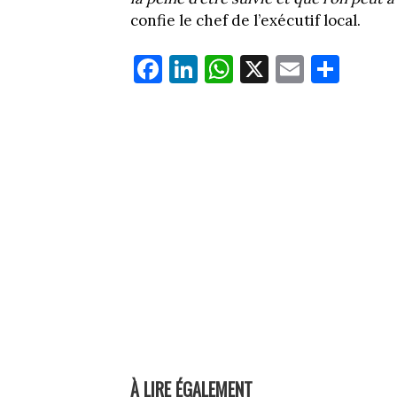
confie le chef de l’exécutif local.
Fa
Li
W
X
E
Pa
ce
nk
ha
m
rt
bo
ed
ts
ail
ag
ok
In
Ap
er
p
À LIRE ÉGALEMENT