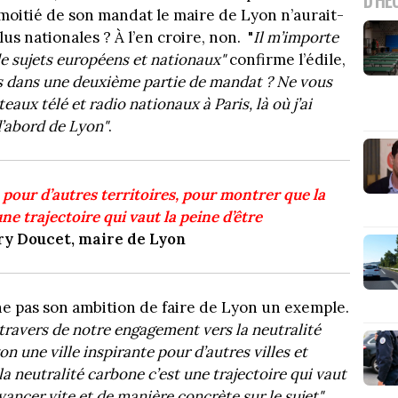
la moitié de son mandat le maire de Lyon n’aurait-
us nationales ? À l’en croire, non. "
Il m’importe
e sujets européens et nationaux"
confirme l’édile,
us dans une deuxième partie de mandat ? Ne vous
eaux télé et radio nationaux à Paris, là où j’ai
d’abord de Lyon"
.
e pour d’autres territoires, pour montrer que la
ne trajectoire qui vaut la peine d’être
y Doucet, maire de Lyon
e pas son ambition de faire de Lyon un exemple.
 travers de notre engagement vers la neutralité
n une ville inspirante pour d’autres villes et
la neutralité carbone c’est une trajectoire qui vaut
avancer vite et de manière concrète sur le sujet"
,