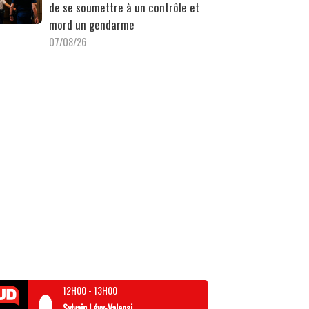
de se soumettre à un contrôle et
mord un gendarme
07/08/26
12H00
-
13H00
Sylvain Lévy-Valensi