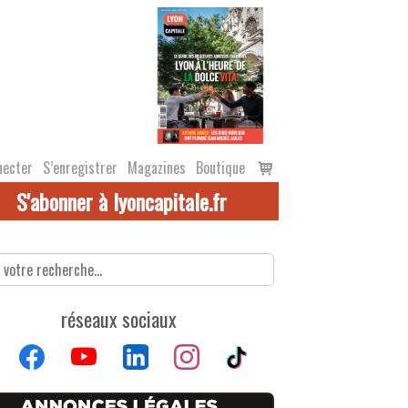
Voir
necter
S’enregistrer
Magazines
Boutique
le
S'abonner à lyoncapitale.fr
panier
réseaux sociaux