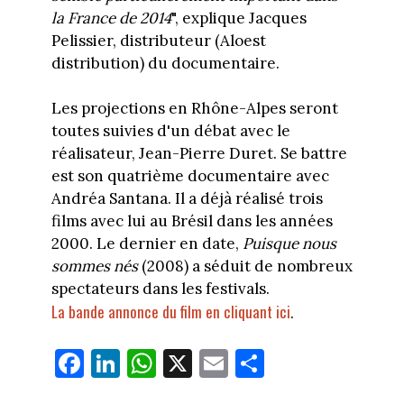
la France de 2014
", explique Jacques
Pelissier, distributeur (Aloest
distribution) du documentaire.
Les projections en Rhône-Alpes seront
toutes suivies d'un débat avec le
réalisateur, Jean-Pierre Duret. Se battre
est son quatrième documentaire avec
Andréa Santana. Il a déjà réalisé trois
films avec lui au Brésil dans les années
2000. Le dernier en date,
Puisque nous
sommes nés
(2008) a séduit de nombreux
spectateurs dans les festivals.
La bande annonce du film en cliquant ici
.
Fa
Li
W
X
E
Pa
ce
nk
ha
m
rt