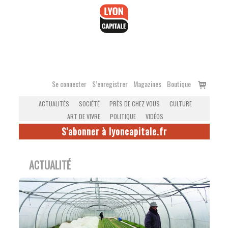
Accéder
au
contenu
Voir
Se connecter
S’enregistrer
Magazines
Boutique
le
ACTUALITÉS
SOCIÉTÉ
PRÈS DE CHEZ VOUS
CULTURE
panier
ART DE VIVRE
POLITIQUE
VIDÉOS
S'abonner à lyoncapitale.fr
ACTUALITÉ