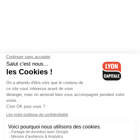
Contactez-nous
-
Mentions légales
-
CGV
-
Politique de
confidentialité
-
Gestion des cookies
-
Lyon Capitale TV
-
Archives