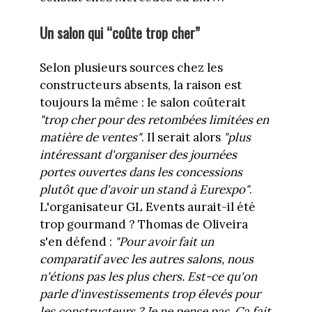
Un salon qui “coûte trop cher”
Selon plusieurs sources chez les
constructeurs absents, la raison est
toujours la même : le salon coûterait
"trop cher pour des retombées limitées en
matière de ventes"
. Il serait alors
"plus
intéressant d'organiser des journées
portes ouvertes dans les concessions
plutôt que d'avoir un stand à Eurexpo"
.
L'organisateur GL Events aurait-il été
trop gourmand ? Thomas de Oliveira
s'en défend :
"P
our avoir fait un
comparatif avec les autres salons, nous
n'
étions pas les plus chers. Est-ce qu'on
parle d'investissement
s
trop
élevé
s
pour
les constructeurs ?
J
e ne pense pas.
Ça
fait