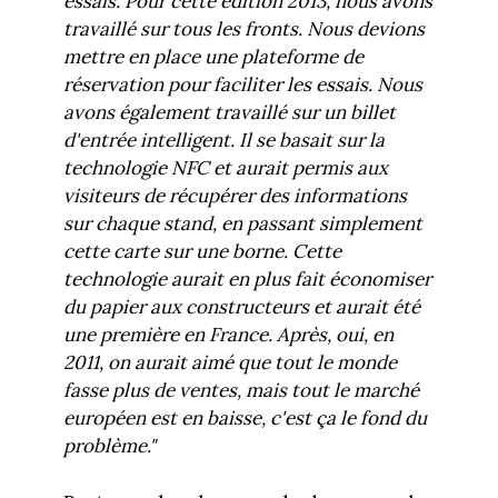
essai
s. Pour cette édition 2013, nous avons
travaillé sur tous les fronts. Nous devions
mettre en place une
plateforme
de
réservation
pour faciliter les essais. Nous
avons également travaillé sur un billet
d'entrée intelligen
t. Il
se basa
i
t sur la
technologie NFC
et
aurait permis aux
visiteurs de récupérer des informations
sur chaque stand, en passant simplement
cette carte sur une borne.
Cette
t
echnologie
a
urait
en plus
fait économiser
du papier au
x
constructeurs
et aurait été
une première en France
. Après, oui, en
2011, on aurait aimé que tout le monde
fasse plus de vente
s
, mais tout le marché
européen est en baisse, c'est ça le fond du
problème."