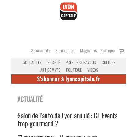
Accéder
au
contenu
Voir
Se connecter
S’enregistrer
Magazines
Boutique
le
ACTUALITÉS
SOCIÉTÉ
PRÈS DE CHEZ VOUS
CULTURE
panier
ART DE VIVRE
POLITIQUE
VIDÉOS
S'abonner à lyoncapitale.fr
ACTUALITÉ
Salon de l'auto de Lyon annulé : GL Events
trop gourmand ?