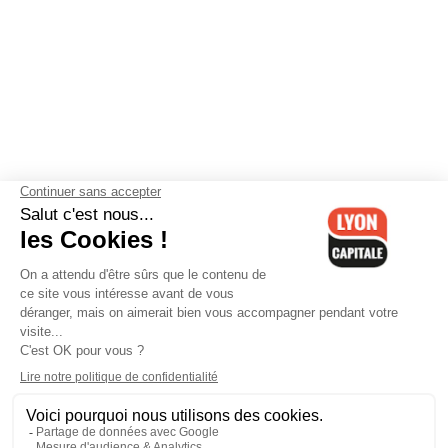
Contactez-nous
-
Mentions légales
-
CGV
-
Politique de
confidentialité
-
Gestion des cookies
-
Lyon Capitale TV
-
Archives