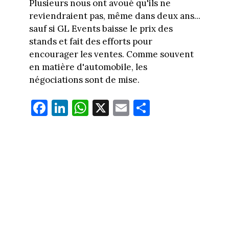
Plusieurs nous ont avoué qu'ils ne
reviendraient pas, même dans deux ans...
sauf si GL Events baisse le prix des
stands et fait des efforts pour
encourager les ventes. Comme souvent
en matière d'automobile, les
négociations sont de mise.
Fa
Li
W
X
E
Pa
ce
nk
ha
m
rt
bo
ed
ts
ail
ag
ok
In
Ap
er
p