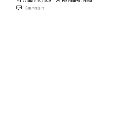
22 MAI 2013 À 19:16
PAR
FLORENT DELIGIA
1 Commentaire