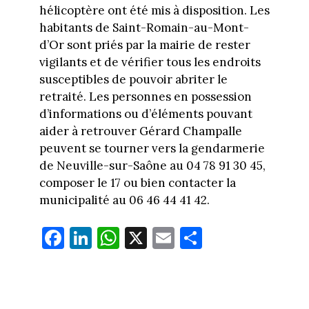
hélicoptère ont été mis à disposition.
Les
habitants de
Saint-Romain-au-Mont-
d’Or
sont priés par la mairie de rester
vigilants et de vérifier tous les endroits
susceptibles de pouvoir abriter le
retraité.
Les personnes en possession
d’informations ou d’éléments pouvant
aider à retrouver Gérard Champalle
peuvent se tourner vers la gendarmerie
de Neuville-sur-Saône au 04 78 91 30 45,
composer le 17 ou bien contacter la
municipalité au 06 46 44 41 42.
Fa
Li
W
X
E
Pa
ce
nk
ha
m
rt
bo
ed
ts
ail
ag
ok
In
Ap
er