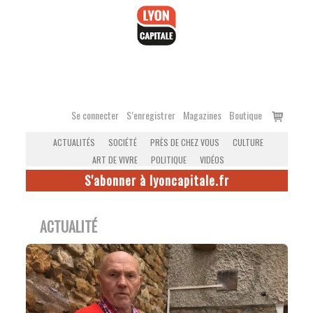
Accéder
au
contenu
Voir
Se connecter
S’enregistrer
Magazines
Boutique
le
ACTUALITÉS
SOCIÉTÉ
PRÈS DE CHEZ VOUS
CULTURE
panier
ART DE VIVRE
POLITIQUE
VIDÉOS
S'abonner à lyoncapitale.fr
ACTUALITÉ