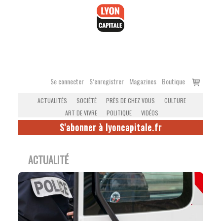
Accéder
au
contenu
Voir
Se connecter
S’enregistrer
Magazines
Boutique
le
ACTUALITÉS
SOCIÉTÉ
PRÈS DE CHEZ VOUS
CULTURE
panier
ART DE VIVRE
POLITIQUE
VIDÉOS
S'abonner à lyoncapitale.fr
ACTUALITÉ