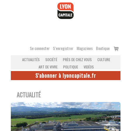
Accéder
au
contenu
Voir
Se connecter
S’enregistrer
Magazines
Boutique
le
ACTUALITÉS
SOCIÉTÉ
PRÈS DE CHEZ VOUS
CULTURE
panier
ART DE VIVRE
POLITIQUE
VIDÉOS
S'abonner à lyoncapitale.fr
ACTUALITÉ