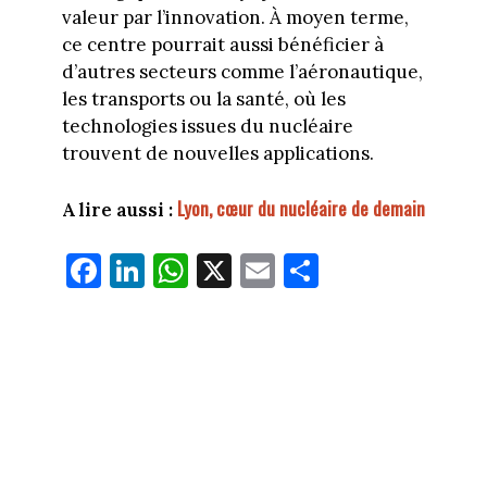
valeur par l’innovation. À moyen terme,
ce centre pourrait aussi bénéficier à
d’autres secteurs comme l’aéronautique,
les transports ou la santé, où les
technologies issues du nucléaire
trouvent de nouvelles applications.
Lyon, cœur du nucléaire de demain
A lire aussi :
Fa
Li
W
X
E
Pa
ce
nk
ha
m
rt
bo
ed
ts
ail
ag
ok
In
Ap
er
p