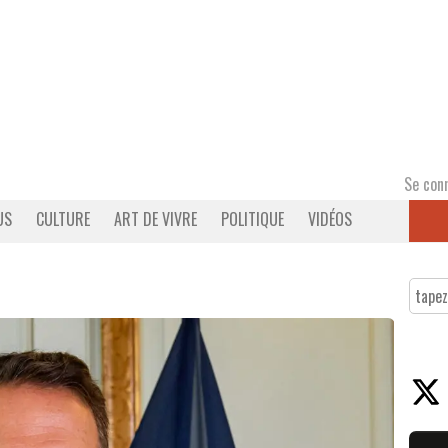
Se con
US
CULTURE
ART DE VIVRE
POLITIQUE
VIDÉOS