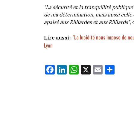
"La sécurité et la tranquillité publiq
de ma détermination, mais aussi celle 
apaisé aux Rilliardes et aux Rilliards"
,
"La lucidité nous impose de nou
Lire aussi :
Lyon
Fa
Li
W
X
E
Pa
ce
nk
ha
m
rt
bo
ed
ts
ail
ag
ok
In
Ap
er
p