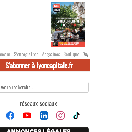
Voir
necter
S’enregistrer
Magazines
Boutique
le
S'abonner à lyoncapitale.fr
panier
réseaux sociaux