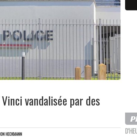
Vinci vandalisée par des
D'HE
ON HECKMANN