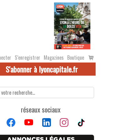
Voir
necter
S’enregistrer
Magazines
Boutique
le
S'abonner à lyoncapitale.fr
panier
réseaux sociaux