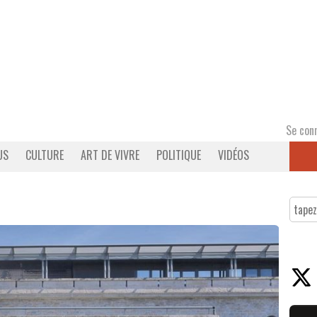
Se con
US
CULTURE
ART DE VIVRE
POLITIQUE
VIDÉOS