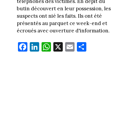
téléphones des victimes. En dépit du
butin découvert en leur possession, les
suspects ont nié les faits. Ils ont été
présentés au parquet ce week-end et
écroués avec ouverture d'information.
Fa
Li
W
X
E
Pa
ce
nk
ha
m
rt
bo
ed
ts
ail
ag
ok
In
Ap
er
p