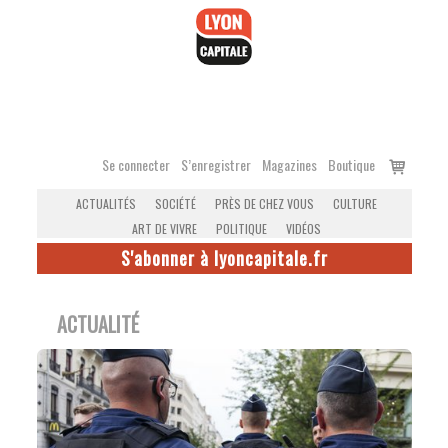
Accéder
au
contenu
Voir
Se connecter
S’enregistrer
Magazines
Boutique
le
ACTUALITÉS
SOCIÉTÉ
PRÈS DE CHEZ VOUS
CULTURE
panier
ART DE VIVRE
POLITIQUE
VIDÉOS
S'abonner à lyoncapitale.fr
ACTUALITÉ