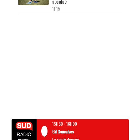
absolue
11:15
15H30
-
16H00
Gil Goncalves
La santé demain