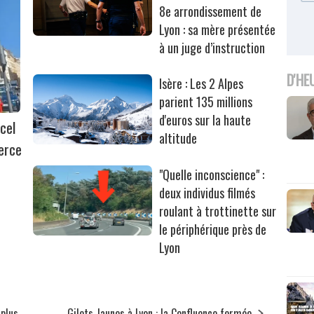
8e arrondissement de
Lyon : sa mère présentée
à un juge d’instruction
D'HE
Isère : Les 2 Alpes
parient 135 millions
d'euros sur la haute
cel
altitude
erce
"Quelle inconscience" :
deux individus filmés
roulant à trottinette sur
le périphérique près de
Lyon
 plus
Gilets Jaunes à Lyon : la Confluence fermée