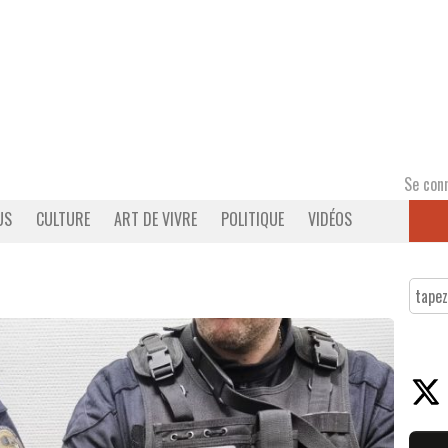
Se con
US
CULTURE
ART DE VIVRE
POLITIQUE
VIDÉOS