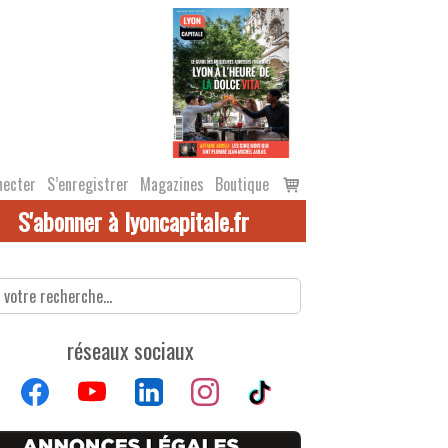
Voir
necter
S’enregistrer
Magazines
Boutique
le
S'abonner à lyoncapitale.fr
panier
réseaux sociaux