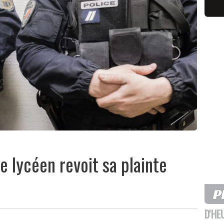
le lycéen revoit sa plainte
D'HE