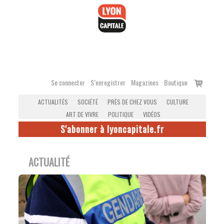
Accéder
au
contenu
Voir
Se connecter
S’enregistrer
Magazines
Boutique
le
ACTUALITÉS
SOCIÉTÉ
PRÈS DE CHEZ VOUS
CULTURE
panier
ART DE VIVRE
POLITIQUE
VIDÉOS
S'abonner à lyoncapitale.fr
ACTUALITÉ