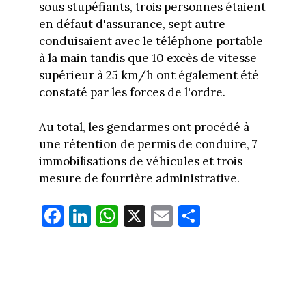
sous stupéfiants, trois personnes étaient
en défaut d'assurance, sept autre
conduisaient avec le téléphone portable
à la main tandis que 10 excès de vitesse
supérieur à 25 km/h ont également été
constaté par les forces de l'ordre.
Au total, les gendarmes ont procédé à
une rétention de permis de conduire, 7
immobilisations de véhicules et trois
mesure de fourrière administrative.
Fa
Li
W
X
E
Pa
ce
nk
ha
m
rt
bo
ed
ts
ail
ag
ok
In
Ap
er
p