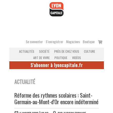
Accéder
au
contenu
Voir
Se connecter
S’enregistrer
Magazines
Boutique
le
ACTUALITÉS
SOCIÉTÉ
PRÈS DE CHEZ VOUS
CULTURE
panier
ART DE VIVRE
POLITIQUE
VIDÉOS
S'abonner à lyoncapitale.fr
ACTUALITÉ
Réforme des rythmes scolaires : Saint-
Germain-au-Mont-d'Or encore indéterminé