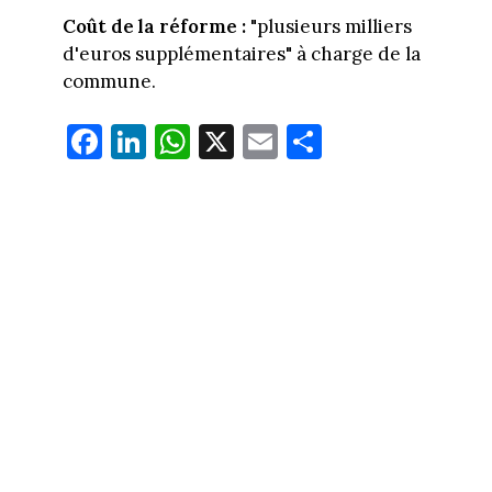
Coût de la réforme :
"plusieurs milliers
d'euros supplémentaires" à charge de la
commune.
Fa
Li
W
X
E
Pa
ce
nk
ha
m
rt
bo
ed
ts
ail
ag
ok
In
Ap
er
p