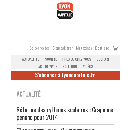
Accéder
au
contenu
Voir
Se connecter
S’enregistrer
Magazines
Boutique
le
ACTUALITÉS
SOCIÉTÉ
PRÈS DE CHEZ VOUS
CULTURE
panier
ART DE VIVRE
POLITIQUE
VIDÉOS
S'abonner à lyoncapitale.fr
ACTUALITÉ
Réforme des rythmes scolaires : Craponne
penche pour 2014