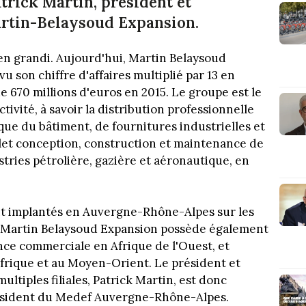
atrick Martin, président et
artin-Belaysoud Expansion.
ien grandi. Aujourd'hui, Martin Belaysoud
u son chiffre d'affaires multiplié par 13 en
de 670 millions d'euros en 2015. Le groupe est le
ivité, à savoir la distribution professionnelle
ue du bâtiment, de fournitures industrielles et
volet conception, construction et maintenance de
tries pétrolière, gazière et aéronautique, en
nt implantés en Auvergne-Rhône-Alpes sur les
e. Martin Belaysoud Expansion possède également
ence commerciale en Afrique de l'Ouest, et
 Afrique et au Moyen-Orient. Le président et
ltiples filiales, Patrick Martin, est donc
ésident du Medef Auvergne-Rhône-Alpes.