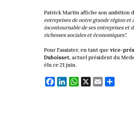
Patrick Martin affiche son ambition 
entreprises de notre grande région et 
incontournable de ses entreprises et de
richesses sociales et économiques".
Pour l'assister, en tant que
vice-pré
Duboisset
, actuel président du Med
élu ce 21 juin.
Fa
Li
W
X
E
Pa
ce
nk
ha
m
rt
bo
ed
ts
ail
ag
ok
In
Ap
er
p