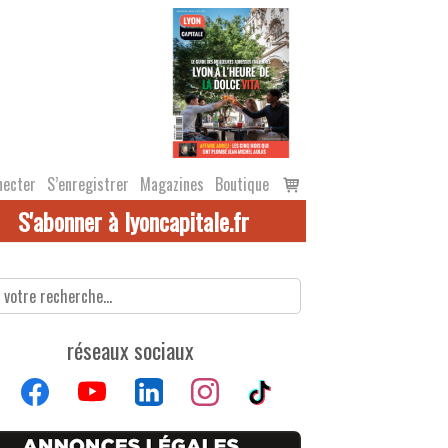
Voir
necter
S’enregistrer
Magazines
Boutique
le
S'abonner à lyoncapitale.fr
panier
réseaux sociaux