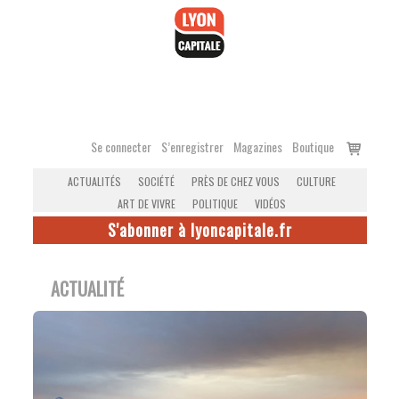
Accéder
au
contenu
Voir
Se connecter
S’enregistrer
Magazines
Boutique
le
ACTUALITÉS
SOCIÉTÉ
PRÈS DE CHEZ VOUS
CULTURE
panier
ART DE VIVRE
POLITIQUE
VIDÉOS
S'abonner à lyoncapitale.fr
ACTUALITÉ