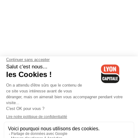
Contactez-nous
-
Mentions légales
-
CGV
-
Politique de
confidentialité
-
Gestion des cookies
-
Lyon Capitale TV
-
Archives