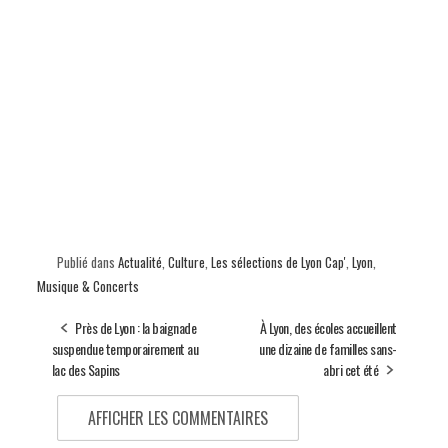
Publié dans
Actualité
,
Culture
,
Les sélections de Lyon Cap'
,
Lyon
,
Musique & Concerts
Près de Lyon : la baignade
À Lyon, des écoles accueillent
suspendue temporairement au
une dizaine de familles sans-
lac des Sapins
abri cet été
AFFICHER LES COMMENTAIRES