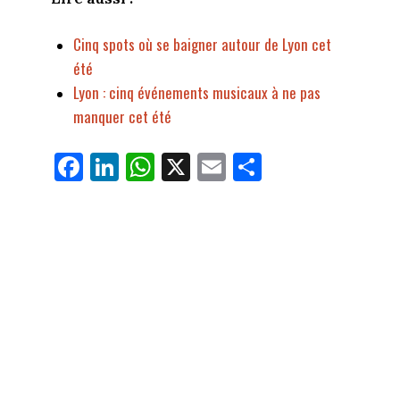
Cinq spots où se baigner autour de Lyon cet
été
Lyon : cinq événements musicaux à ne pas
manquer cet été
Fa
Li
W
X
E
Pa
ce
nk
ha
m
rt
bo
ed
ts
ail
ag
ok
In
Ap
er
p