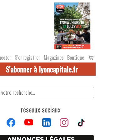
Voir
necter
S’enregistrer
Magazines
Boutique
le
S'abonner à lyoncapitale.fr
panier
réseaux sociaux