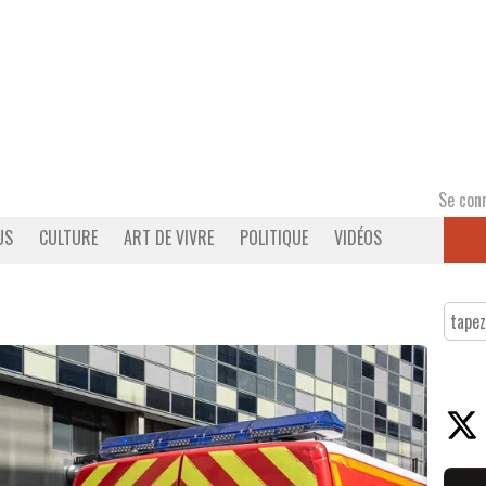
Se con
US
CULTURE
ART DE VIVRE
POLITIQUE
VIDÉOS