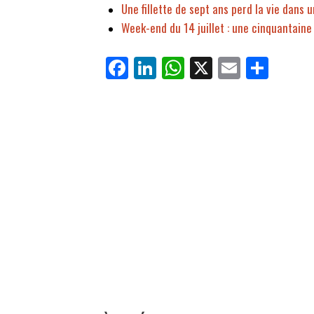
Une fillette de sept ans perd la vie dans u
Week-end du 14 juillet : une cinquantaine
Fa
Li
W
X
E
Pa
ce
nk
ha
m
rt
bo
ed
ts
ail
ag
ok
In
Ap
er
p