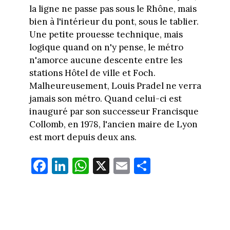
la ligne ne passe pas sous le Rhône, mais
bien à l'intérieur du pont, sous le tablier.
Une petite prouesse technique, mais
logique quand on n'y pense, le métro
n'amorce aucune descente entre les
stations Hôtel de ville et Foch.
Malheureusement, Louis Pradel ne verra
jamais son métro. Quand celui-ci est
inauguré par son successeur Francisque
Collomb, en 1978, l'ancien maire de Lyon
est mort depuis deux ans.
Fa
Li
W
X
E
Pa
ce
nk
ha
m
rt
bo
ed
ts
ail
ag
ok
In
Ap
er