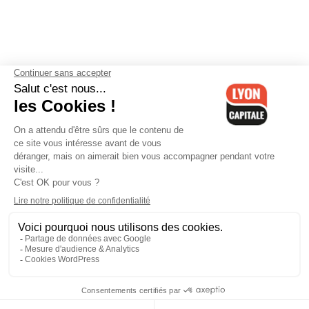
Contactez-nous
-
Mentions légales
-
CGV
-
Politique de
confidentialité
-
Gestion des cookies
-
Lyon Capitale TV
-
Archives
Lyon Capitale
Lyon Capitale - 51 avenue Maréchal Foch - CS 40091 - 69456 Lyon
Cedex 06