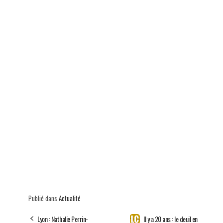
p
Publié dans
Actualité
Lyon : Nathalie Perrin-
Il y a 20 ans : le deuil en