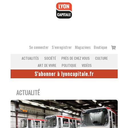
Accéder
au
contenu
Voir
Se connecter
S’enregistrer
Magazines
Boutique
le
ACTUALITÉS
SOCIÉTÉ
PRÈS DE CHEZ VOUS
CULTURE
panier
ART DE VIVRE
POLITIQUE
VIDÉOS
S'abonner à lyoncapitale.fr
ACTUALITÉ