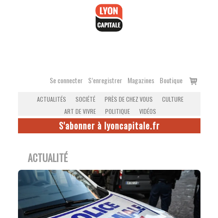
Accéder
au
contenu
Voir
Se connecter
S’enregistrer
Magazines
Boutique
le
ACTUALITÉS
SOCIÉTÉ
PRÈS DE CHEZ VOUS
CULTURE
panier
ART DE VIVRE
POLITIQUE
VIDÉOS
S'abonner à lyoncapitale.fr
ACTUALITÉ