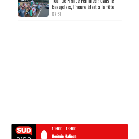
Tour de France Femmes : dans le
Beaujolais, l’heure était à la fête
07:51
10H00
-
13H00
Noémie Halioua