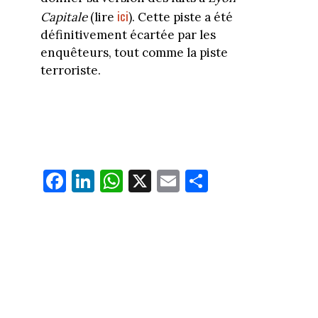
ici
Capitale
(lire
). Cette piste a été
définitivement écartée par les
enquêteurs, tout comme la piste
terroriste.
Fa
Li
W
X
E
Pa
ce
nk
ha
m
rt
bo
ed
ts
ail
ag
ok
In
Ap
er
p