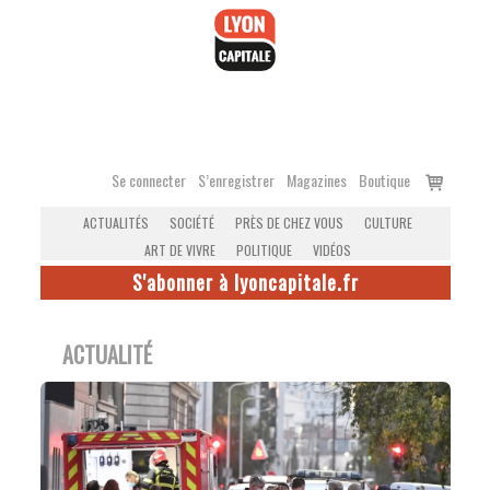
Accéder
au
contenu
Voir
Se connecter
S’enregistrer
Magazines
Boutique
le
ACTUALITÉS
SOCIÉTÉ
PRÈS DE CHEZ VOUS
CULTURE
panier
ART DE VIVRE
POLITIQUE
VIDÉOS
S'abonner à lyoncapitale.fr
ACTUALITÉ