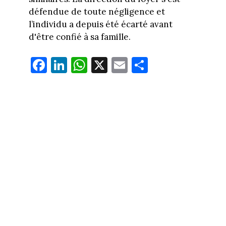
défendue de toute négligence et
l’individu a depuis été écarté avant
d'être confié à sa famille.
Fa
Li
W
X
E
Pa
ce
nk
ha
m
rt
bo
ed
ts
ail
ag
ok
In
Ap
er
p