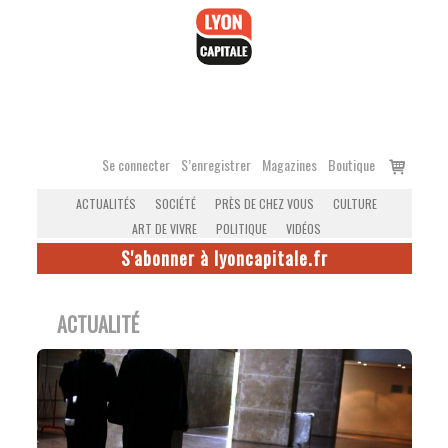
Accéder
au
contenu
Voir
Se connecter
S’enregistrer
Magazines
Boutique
le
ACTUALITÉS
SOCIÉTÉ
PRÈS DE CHEZ VOUS
CULTURE
panier
ART DE VIVRE
POLITIQUE
VIDÉOS
S'abonner à lyoncapitale.fr
ACTUALITÉ