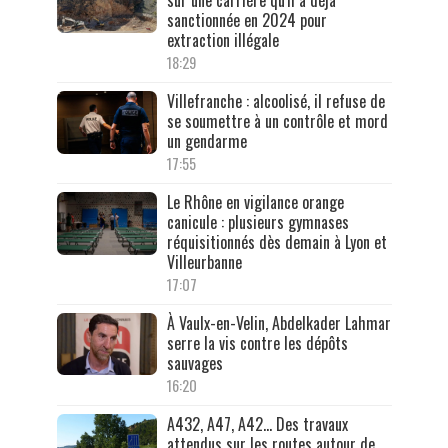
sur une carrière qu'il a déjà
sanctionnée en 2024 pour
extraction illégale
18:29
Villefranche : alcoolisé, il refuse de
se soumettre à un contrôle et mord
un gendarme
17:55
Le Rhône en vigilance orange
canicule : plusieurs gymnases
réquisitionnés dès demain à Lyon et
Villeurbanne
17:07
À Vaulx-en-Velin, Abdelkader Lahmar
serre la vis contre les dépôts
sauvages
16:20
A432, A47, A42… Des travaux
attendus sur les routes autour de