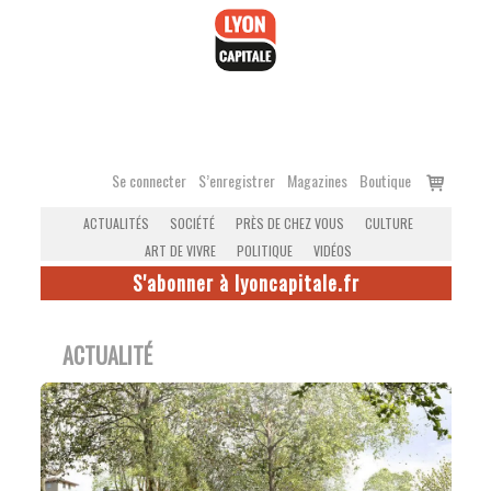
Accéder
au
contenu
Voir
Se connecter
S’enregistrer
Magazines
Boutique
le
ACTUALITÉS
SOCIÉTÉ
PRÈS DE CHEZ VOUS
CULTURE
panier
ART DE VIVRE
POLITIQUE
VIDÉOS
S'abonner à lyoncapitale.fr
ACTUALITÉ