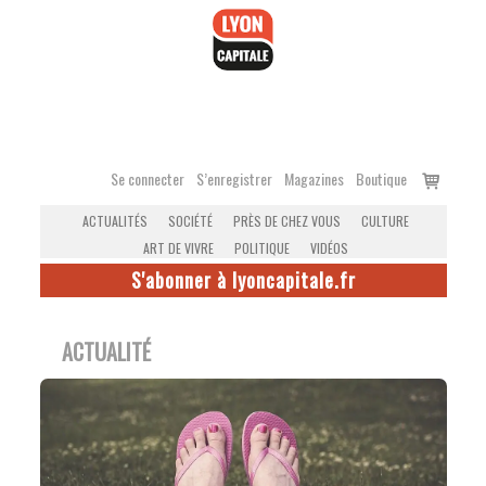
Accéder
au
contenu
Voir
Se connecter
S’enregistrer
Magazines
Boutique
le
ACTUALITÉS
SOCIÉTÉ
PRÈS DE CHEZ VOUS
CULTURE
panier
ART DE VIVRE
POLITIQUE
VIDÉOS
S'abonner à lyoncapitale.fr
ACTUALITÉ