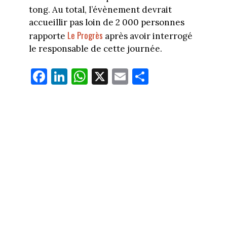
tong. Au total, l’évènement devrait
accueillir pas loin de 2 000 personnes
Le Progrès
rapporte
après avoir interrogé
le responsable de cette journée.
Fa
Li
W
X
E
Pa
ce
nk
ha
m
rt
bo
ed
ts
ail
ag
ok
In
Ap
er
p