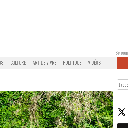
Se con
US
CULTURE
ART DE VIVRE
POLITIQUE
VIDÉOS