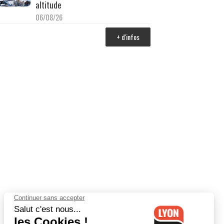
altitude
06/08/26
+ d'infos