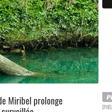
 de Miribel prolonge
D'HE
 surveillée