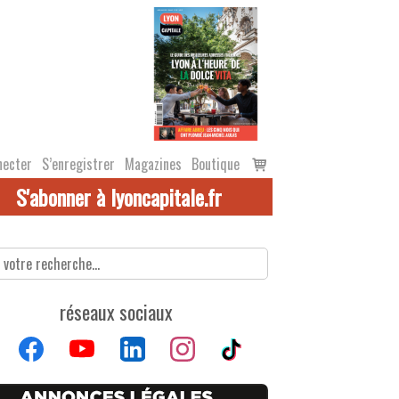
Voir
necter
S’enregistrer
Magazines
Boutique
le
S'abonner à lyoncapitale.fr
panier
réseaux sociaux