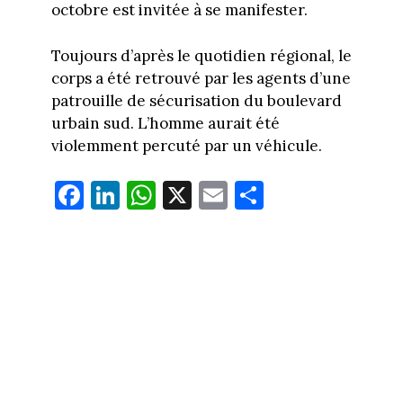
octobre est invitée à se manifester.
Toujours d’après le quotidien régional, le
corps a été retrouvé par les agents d’une
patrouille de sécurisation du boulevard
urbain sud. L’homme aurait été
violemment percuté par un véhicule.
Fa
Li
W
X
E
Pa
ce
nk
ha
m
rt
bo
ed
ts
ail
ag
ok
In
Ap
er
p