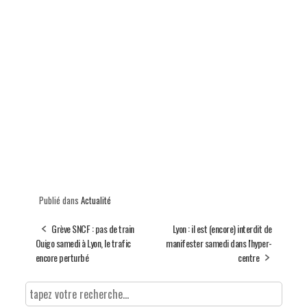
Publié dans
Actualité
Grève SNCF : pas de train
Lyon : il est (encore) interdit de
Ouigo samedi à Lyon, le trafic
manifester samedi dans l'hyper-
encore perturbé
centre