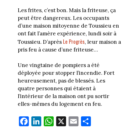
Les frites, c’est bon. Mais la friteuse, ça
peut être dangereux. Les occupants
d’une maison mitoyenne de Toussieu en
ont fait l’amère expérience, lundi soir à
Le Progrès
Toussieu. D’après
, leur maison a
pris feu à cause d’une friteuse…
Une vingtaine de pompiers a été
déployée pour stopper l’incendie. Fort
heureusement, pas de blessés. Les
quatre personnes qui étaient à
l’intérieur de la maison ont pu sortir
elles-mêmes du logement en feu.
Fa
Li
W
X
E
Pa
ce
nk
ha
m
rt