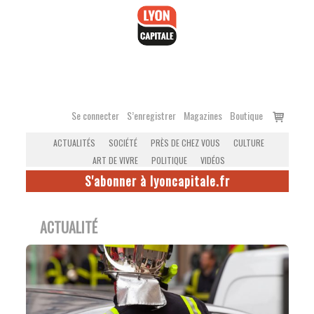
Accéder
au
contenu
Voir
Se connecter
S’enregistrer
Magazines
Boutique
le
ACTUALITÉS
SOCIÉTÉ
PRÈS DE CHEZ VOUS
CULTURE
panier
ART DE VIVRE
POLITIQUE
VIDÉOS
S'abonner à lyoncapitale.fr
ACTUALITÉ