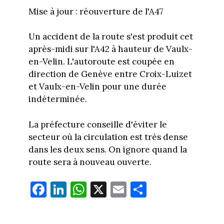
Mise à jour : réouverture de l'A47
Un accident de la route s'est produit cet
après-midi sur l'A42 à hauteur de Vaulx-
en-Velin. L'autoroute est coupée en
direction de Genève entre Croix-Luizet
et Vaulx-en-Velin pour une durée
indéterminée.
La préfecture conseille d'éviter le
secteur où la circulation est très dense
dans les deux sens. On ignore quand la
route sera à nouveau ouverte.
Fa
Li
W
X
E
Pa
ce
nk
ha
m
rt
bo
ed
ts
ail
ag