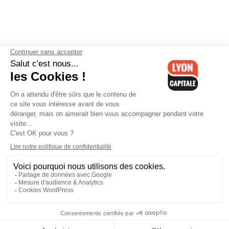
Contactez-nous
-
Mentions légales
-
CGV
-
Politique de
confidentialité
-
Gestion des cookies
-
Lyon Capitale TV
-
Archives
Lyon Capitale
Lyon Capitale - 51 avenue Maréchal Foch - CS 40091 - 69456 Lyon
Cedex 06