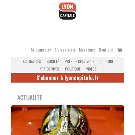
Accéder
au
contenu
Voir
Se connecter
S’enregistrer
Magazines
Boutique
le
ACTUALITÉS
SOCIÉTÉ
PRÈS DE CHEZ VOUS
CULTURE
panier
ART DE VIVRE
POLITIQUE
VIDÉOS
S'abonner à lyoncapitale.fr
ACTUALITÉ