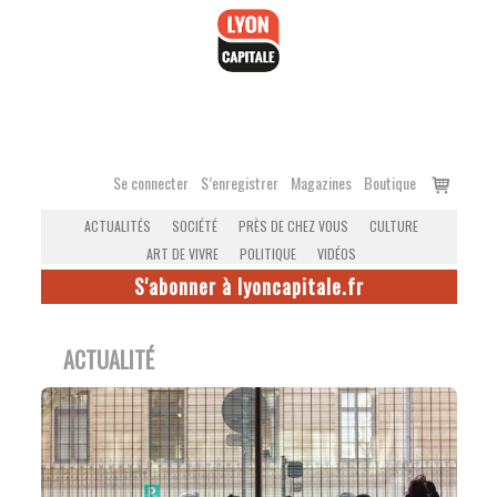
Accéder
au
contenu
Voir
Se connecter
S’enregistrer
Magazines
Boutique
le
ACTUALITÉS
SOCIÉTÉ
PRÈS DE CHEZ VOUS
CULTURE
panier
ART DE VIVRE
POLITIQUE
VIDÉOS
S'abonner à lyoncapitale.fr
ACTUALITÉ