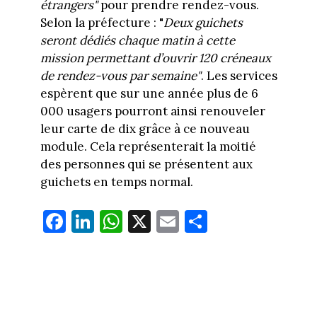
étrangers"
pour prendre rendez-vous.
Selon la préfecture : "
Deux guichets
seront dédiés chaque matin à cette
mission permettant d’ouvrir 120 créneaux
de rendez-vous par semaine"
. Les services
espèrent que sur une année plus de 6
000 usagers pourront ainsi renouveler
leur carte de dix grâce à ce nouveau
module. Cela représenterait la moitié
des personnes qui se présentent aux
guichets en temps normal.
Fa
Li
W
X
E
Pa
ce
nk
ha
m
rt
bo
ed
ts
ail
ag
ok
In
Ap
er
p