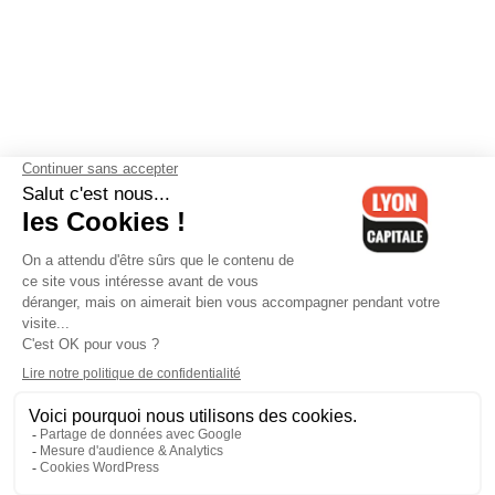
Contactez-nous
-
Mentions légales
-
CGV
-
Politique de
confidentialité
-
Gestion des cookies
-
Lyon Capitale TV
-
Archives
Lyon Capitale