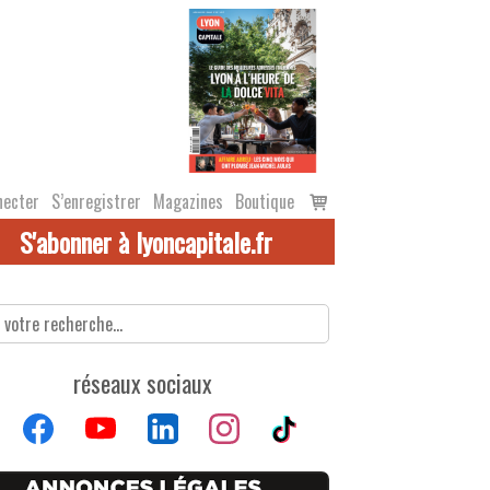
Voir
necter
S’enregistrer
Magazines
Boutique
le
S'abonner à lyoncapitale.fr
panier
réseaux sociaux