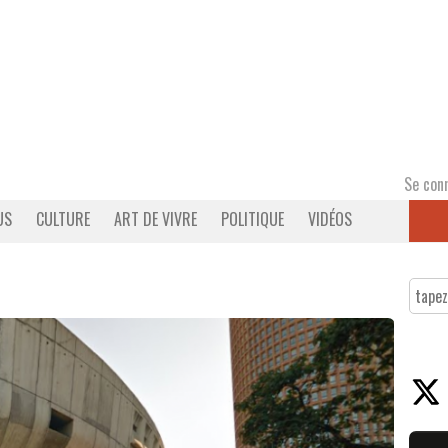
Se con
US
CULTURE
ART DE VIVRE
POLITIQUE
VIDÉOS