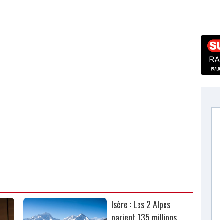
Isère : Les 2 Alpes
parient 135 millions