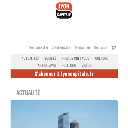
Accéder
au
contenu
Voir
Se connecter
S’enregistrer
Magazines
Boutique
le
ACTUALITÉS
SOCIÉTÉ
PRÈS DE CHEZ VOUS
CULTURE
panier
ART DE VIVRE
POLITIQUE
VIDÉOS
S'abonner à lyoncapitale.fr
ACTUALITÉ