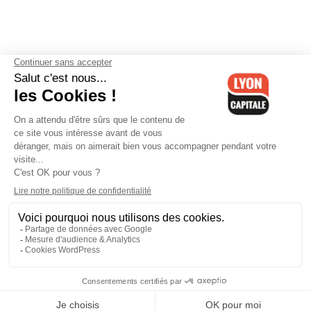
Contactez-nous
-
Mentions légales
-
CGV
-
Politique de
confidentialité
-
Gestion des cookies
-
Lyon Capitale TV
-
Archives
Lyon Capitale
Lyon Capitale - 51 avenue Maréchal Foch - CS 40091 - 69456 Lyon
Cedex 06